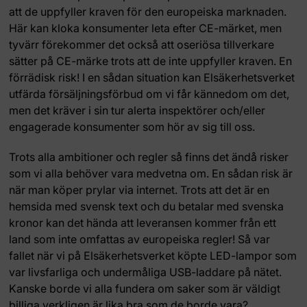
att de uppfyller kraven för den europeiska marknaden.
Här kan kloka konsumenter leta efter CE-märket, men
tyvärr förekommer det också att oseriösa tillverkare
sätter på CE-märke trots att de inte uppfyller kraven. En
förrädisk risk! I en sådan situation kan Elsäkerhetsverket
utfärda försäljningsförbud om vi får kännedom om det,
men det kräver i sin tur alerta inspektörer och/eller
engagerade konsumenter som hör av sig till oss.
Trots alla ambitioner och regler så finns det ändå risker
som vi alla behöver vara medvetna om. En sådan risk är
när man köper prylar via internet. Trots att det är en
hemsida med svensk text och du betalar med svenska
kronor kan det hända att leveransen kommer från ett
land som inte omfattas av europeiska regler! Så var
fallet när vi på Elsäkerhetsverket köpte LED-lampor som
var livsfarliga och undermåliga USB-laddare på nätet.
Kanske borde vi alla fundera om saker som är väldigt
billiga verkligen är lika bra som de borde vara?