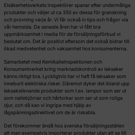
Elsäkerhetsverkets inspektörer spanar efter undermåliga
produkter och väljer ut ca 350 av dessa för granskning
och provning varje år. Vi får också in tips och frågor via
vår hemsida. De senaste åren har vi fått bra
uppmärksamhet i media för de försäljningsförbud vi
beslutat om. Det är positivt eftersom det också bidrar till
ökad medvetenhet och vaksamhet hos konsumenterna.
Samarbetet med Kemikalieinspektionen och
Konsumentverket kring marknadskontroll av leksaker
känns riktigt bra. Lyckligtvis har vi haft få leksaker som
inneburit elektriska risker. Däremot dyker det ibland upp
leksaksliknande produkter som t.ex. lampor som ser ut
som nallebjörnar och hårtorkar som ser ut som roliga
djur, och då kan vi ingripa med hjälp av
lågspänningsdirektivet om de är riskabla.
Det förekommer ändå hos svenska försäljningsställen
att man exempelvis importerar produkter utan att se till