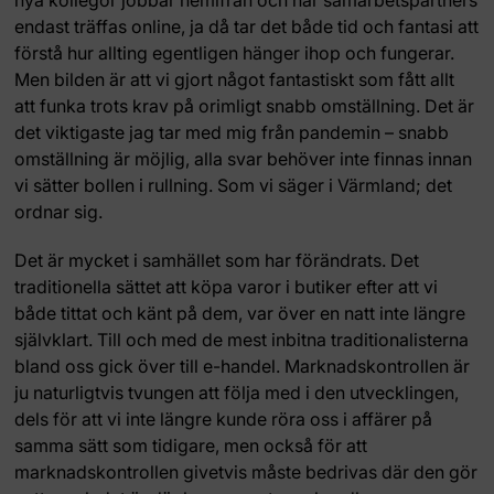
nya kollegor jobbar hemifrån och när samarbetspartners
endast träffas online, ja då tar det både tid och fantasi att
förstå hur allting egentligen hänger ihop och fungerar.
Men bilden är att vi gjort något fantastiskt som fått allt
att funka trots krav på orimligt snabb omställning. Det är
det viktigaste jag tar med mig från pandemin – snabb
omställning är möjlig, alla svar behöver inte finnas innan
vi sätter bollen i rullning. Som vi säger i Värmland; det
ordnar sig.
Det är mycket i samhället som har förändrats. Det
traditionella sättet att köpa varor i butiker efter att vi
både tittat och känt på dem, var över en natt inte längre
självklart. Till och med de mest inbitna traditionalisterna
bland oss gick över till e-handel. Marknadskontrollen är
ju naturligtvis tvungen att följa med i den utvecklingen,
dels för att vi inte längre kunde röra oss i affärer på
samma sätt som tidigare, men också för att
marknadskontrollen givetvis måste bedrivas där den gör