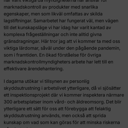
har varit viktiga då myndigheterna har ansvar för
marknadskontroll av produkter med snarlika
egenskaper, men som likväl omfattas av skilda
lagstiftningar. Samarbetet har fungerat väl, men vägen
till det kunskapsläge vi har idag har varit kantad av
komplexa frågeställningar och inte alltid givna
gränsdragningar. Här tror jag att vi kommer ta med oss
viktiga lärdomar, såväl under den pågående pandemin,
som i framtiden. En ökad förståelse för övriga
marknadskontrollmyndigheters arbete har lett till en
effektivare ärendehantering.
I dagarna utökar vi tillsynen av personlig
skyddsutrustning i arbetslivet ytterligare, då vi sjösätter
ett inspektionsprojekt där vi kommer inspektera närmare
300 arbetsplatser inom vård- och äldreomsorg. Det blir
ytterligare ett sätt för oss att förebygga att felaktig
skyddsutrustning används, men också att sprida
kunskap om vad som kan göras för att minska riskerna