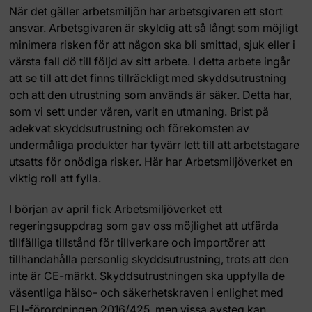
När det gäller arbetsmiljön har arbetsgivaren ett stort
ansvar. Arbetsgivaren är skyldig att så långt som möjligt
minimera risken för att någon ska bli smittad, sjuk eller i
värsta fall dö till följd av sitt arbete. I detta arbete ingår
att se till att det finns tillräckligt med skyddsutrustning
och att den utrustning som används är säker. Detta har,
som vi sett under våren, varit en utmaning. Brist på
adekvat skyddsutrustning och förekomsten av
undermåliga produkter har tyvärr lett till att arbetstagare
utsatts för onödiga risker. Här har Arbetsmiljöverket en
viktig roll att fylla.
I början av april fick Arbetsmiljöverket ett
regeringsuppdrag som gav oss möjlighet att utfärda
tillfälliga tillstånd för tillverkare och importörer att
tillhandahålla personlig skyddsutrustning, trots att den
inte är CE-märkt. Skyddsutrustningen ska uppfylla de
väsentliga hälso- och säkerhetskraven i enlighet med
EU-förordningen 2016/425, men vissa avsteg kan