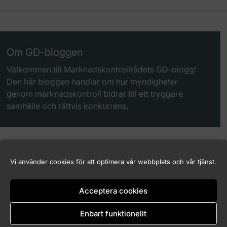
Om GD-bloggen
Välkommen till Marknadskontrollrådets GD-blogg!
Den här bloggen handlar om hur myndigheter
genom marknadskontroll bidrar till ett tryggare
samhälle och rättvis konkurrens.
Vi använder cookies för att optimera vår webbplats och vår tjänst.
Acceptera cookies
Logga in (endast för Marknadskontrollrådets medlemmar)
Kakor (Cookies)
Enbart funktionellt
Tillgänglighet för marknadskontroll.se