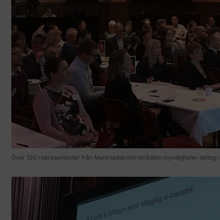
Över 100 representanter från Marknadskontrollrådets myndigheter deltog 