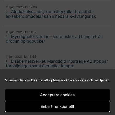
23 juni 2026, kl. 12:30
Återkallelse: Jollyroom återkallar brandbil –
leksakers smådelar kan innebära kvävningsrisk
23 juni 2026, kl. 11:02
Myndigheter varnar – stora risker att handla från
dropshippingbutiker
11 juni 2026, kl. 13:44
Elsäkerhetsverket: Markslöjd Intertrade AB stoppar
försäljningen samt återkallar lampa
Vi använder cookies för att optimera vår webbplats och vår tjänst.
Acceptera cookies
Logga in (endast för Marknadskontrollrådets medlemmar)
Kakor (Cookies)
Enbart funktionellt
Tillgänglighet för marknadskontroll.se