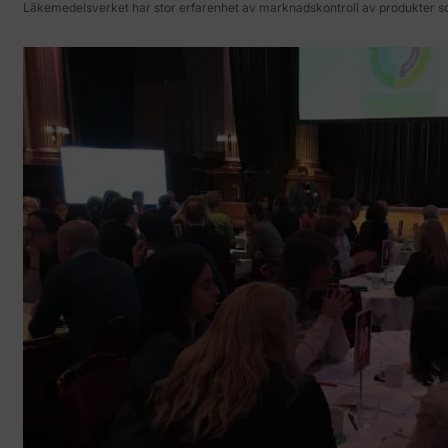
Läkemedelsverket har stor erfarenhet av marknadskontroll av produkter so